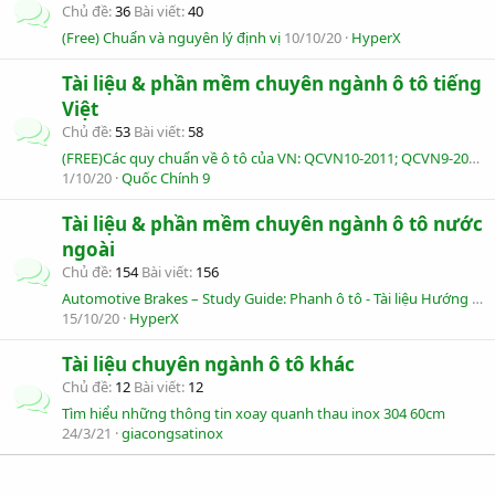
Chủ đề
36
Bài viết
40
(Free) Chuẩn và nguyên lý định vị
10/10/20
HyperX
Tài liệu & phần mềm chuyên ngành ô tô tiếng
Việt
Chủ đề
53
Bài viết
58
(FREE)Các quy chuẩn về ô tô của VN: QCVN10-2011; QCVN9-2015; THÔNG TƯ 70; THÔNG TƯ 42- 2014
1/10/20
Quốc Chính 9
Tài liệu & phần mềm chuyên ngành ô tô nước
ngoài
Chủ đề
154
Bài viết
156
Automotive Brakes – Study Guide: Phanh ô tô - Tài liệu Hướng dẫn
15/10/20
HyperX
Tài liệu chuyên ngành ô tô khác
Chủ đề
12
Bài viết
12
Tìm hiểu những thông tin xoay quanh thau inox 304 60cm
24/3/21
giacongsatinox