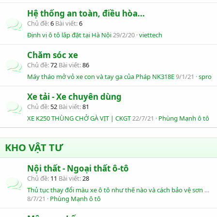
Hệ thống an toàn, điều hòa...
Chủ đề
6
Bài viết
6
Định vị ô tô lắp đặt tại Hà Nội
29/2/20
viettech
Chăm sóc xe
Chủ đề
72
Bài viết
86
Máy tháo mở vỏ xe con và tay ga của Pháp NK318E
9/1/21
spro
Xe tải - Xe chuyên dùng
Chủ đề
52
Bài viết
81
XE K250 THÙNG CHỞ GÀ VỊT | CKGT
22/7/21
Phùng Mạnh ô tô
KHO VẬT TƯ
Nội thất - Ngoại thất ô-tô
Chủ đề
11
Bài viết
28
Thủ tục thay đổi màu xe ô tô như thế nào và cách bảo vệ sơn xe ô tô
8/7/21
Phùng Mạnh ô tô