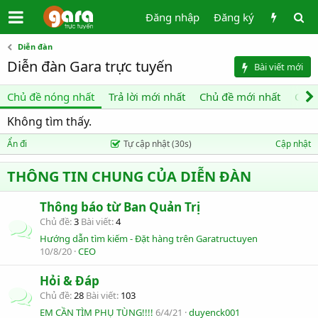
Đăng nhập
Đăng ký
Diễn đàn
Diễn đàn Gara trực tuyến
Bài viết mới
Chủ đề nóng nhất
Trả lời mới nhất
Chủ đề mới nhất
Chủ 
Không tìm thấy.
Ẩn đi
Tự cập nhật (30s)
Cập nhật
THÔNG TIN CHUNG CỦA DIỄN ĐÀN
Thông báo từ Ban Quản Trị
Chủ đề
3
Bài viết
4
Hướng dẫn tìm kiếm - Đặt hàng trên Garatructuyen
10/8/20
CEO
Hỏi & Đáp
Chủ đề
28
Bài viết
103
EM CẦN TÌM PHỤ TÙNG!!!!
6/4/21
duyenck001