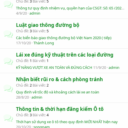
Chủ đề
3
Bài viết
5
Thông tư quy định nhiệm vụ, quyền hạn của CSGT: Số: 65 /2020/TT-BCA
4/9/20
admin
Luật giao thông đường bộ
Chủ đề
3
Bài viết
5
Các biển báo giao thông đường bộ Việt Nam 2020 ( tiếp)
17/10/20
Thành Long
Lái xe đúng kỹ thuật trên các loại đường
Chủ đề
1
Bài viết
1
KỸ NĂNG VƯỢT XE AN TOÀN VÀ ĐÚNG CÁCH
11/9/20
admin
Nhận biết rũi ro & cách phòng tránh
Chủ đề
2
Bài viết
2
Quy đinh về tốc độ và khoảng cách lái xe an toàn
28/8/20
admin
Thông tin & thời hạn đăng kiểm Ô tô
Chủ đề
3
Bài viết
4
Thời hạn sử dụng xe ô tô theo quy định MỚI NHẤT hiện nay
20/10/20
songnam