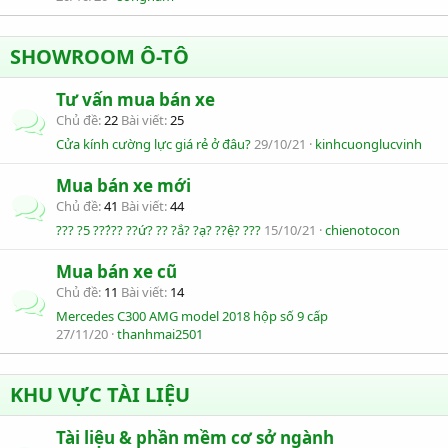
SHOWROOM Ô-TÔ
Tư vấn mua bán xe
Chủ đề
22
Bài viết
25
Cửa kính cường lực giá rẻ ở đâu?
29/10/21
kinhcuonglucvinh
Mua bán xe mới
Chủ đề
41
Bài viết
44
??? ?5 ???́?? ??ứ? ?? ?ắ? ?ạ? ??ệ? ???
15/10/21
chienotocon
Mua bán xe cũ
Chủ đề
11
Bài viết
14
Mercedes C300 AMG model 2018 hộp số 9 cấp
27/11/20
thanhmai2501
KHU VỰC TÀI LIỆU
Tài liệu & phần mềm cơ sở ngành