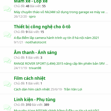
Mâm xe - Lốp xe
Chủ đề
48
Bài viết
55
Máy chuyên tháo vỏ Nk24M sử dụng trong garage xe máy xe ô tô
26/12/20
spro
Thiết bị công nghệ cho ô-tô
Chủ đề
9
Bài viết
15
4 địa điểm lắp camera hành trình uy tín ở hà nội năm 2021
9/1/21
noithatotocnt
Âm thanh - Ánh sáng
Chủ đề
1
Bài viết
3
RANGE ROVER SPORT (L494) 2015 nâng cấp lên phiên bản SRV 2018 (đèn pha Matrix Led)
24/11/19
trivan98
Film cách nhiệt
Chủ đề
1
Bài viết
1
Cách dán hím cách nhiệt
25/6/19
Trần Văn Lợi
Linh kiện - Phụ tùng
Chủ đề
310
Bài viết
389
Mua phụ tùng NISSAN chính hãng ở đâu uy tín và giá tốt?