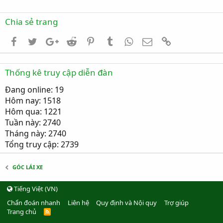
Chia sẻ trang
Facebook
Twitter
Google+
Reddit
Pinterest
Tumblr
WhatsApp
Email
Link
Thống kê truy cập diễn đàn
Đang online: 19
Hôm nay: 1518
Hôm qua: 1221
Tuần này: 2740
Tháng này: 2740
Tổng truy cập: 2739
GÓC LÁI XE
Tiếng Việt (VN)
Chẩn đoán nhanh
Liên hệ
Quy định và Nội quy
Trợ giúp
Trang chủ
R
S