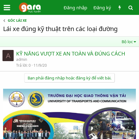
Đăng nhập
Đăng ký
GÓC LÁI XE
Lái xe đúng kỹ thuật trên các loại đường
Bộ lọc
KỸ NĂNG VƯỢT XE AN TOÀN VÀ ĐÚNG CÁCH
A
admin
Trả lời
0
11/9/20
Bạn phải đăng nhập hoặc đăng ký để viết bài.