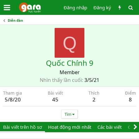
Đăng nhập
Đăng ký
Diễn đàn
Q
Quốc Chính 9
Member
Nhìn thấy lần cuối
3/5/21
Tham gia
Bài viết
Thích
Điểm
5/8/20
45
2
8
Tìm
Bài viết trên hồ sơ
Hoạt động mới nhất
Các bài viết
Giới 