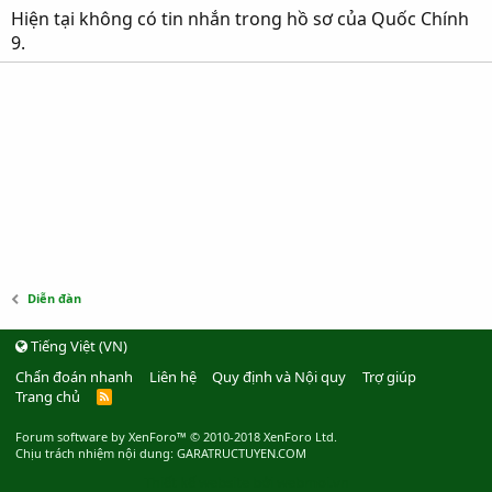
Hiện tại không có tin nhắn trong hồ sơ của Quốc Chính
9.
Diễn đàn
Tiếng Việt (VN)
Chẩn đoán nhanh
Liên hệ
Quy định và Nội quy
Trợ giúp
Trang chủ
R
S
S
Forum software by XenForo™
© 2010-2018 XenForo Ltd.
Chịu trách nhiệm nội dung: GARATRUCTUYEN.COM
Thiết kế website bởi webmoi.vn