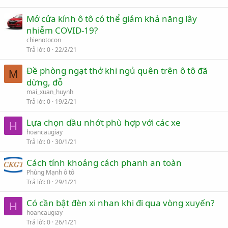
Mở cửa kính ô tô có thể giảm khả năng lây
nhiễm COVID-19?
chienotocon
Trả lời
0
22/2/21
Đề phòng ngạt thở khi ngủ quên trên ô tô đã
M
dừng, đỗ
mai_xuan_huynh
Trả lời
0
19/2/21
Lựa chọn dầu nhớt phù hợp với các xe
H
hoancaugiay
Trả lời
0
30/1/21
Cách tính khoảng cách phanh an toàn
Phùng Mạnh ô tô
Trả lời
0
29/1/21
Có cần bật đèn xi nhan khi đi qua vòng xuyến?
H
hoancaugiay
Trả lời
0
26/1/21