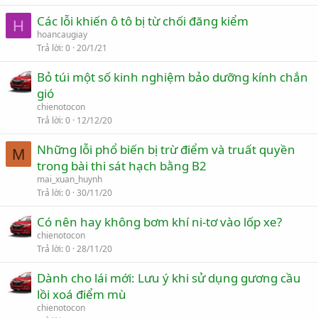
Các lỗi khiến ô tô bị từ chối đăng kiểm
H
hoancaugiay
Trả lời
0
20/1/21
Bỏ túi một số kinh nghiệm bảo dưỡng kính chắn
gió
chienotocon
Trả lời
0
12/12/20
Những lỗi phổ biến bị trừ điểm và truất quyền
M
trong bài thi sát hạch bằng B2
mai_xuan_huynh
Trả lời
0
30/11/20
Có nên hay không bơm khí ni-tơ vào lốp xe?
chienotocon
Trả lời
0
28/11/20
Dành cho lái mới: Lưu ý khi sử dụng gương cầu
lồi xoá điểm mù
chienotocon