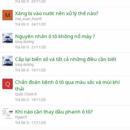
Trả lời
0
25/11/20
Xăng bị vào nước nên xử lý thế nào?
M
mai_xuan_huynh
Trả lời
0
24/11/20
Nguyên nhân ô tô không nổ máy ?
tùng dương
Trả lời
0
21/11/20
Cấp lại biển số và tất cả những điều cần biết
tùng dương
Trả lời
0
19/11/20
Chẩn đoán bệnh ô tô qua màu sắc và mùi khí
Q
thải
Quốc Chính 9
Trả lời
0
18/11/20
Khi nào cần thay dầu phanh ô tô?
HyperX
Trả lời
0
17/11/20