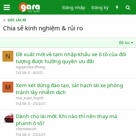
Đăng nhập
Đăng ký
GÓC LÁI XE
Chia sẻ kinh nghiệm & rủi ro
Bộ lọc
Đề xuất mới về tạm nhập khẩu xe ô tô của đối
N
tượng được hưởng quyền ưu đãi
nguyenducdhung
Trả lời
0
4/3/21
Xem xét dừng đào tạo, sát hạch lái xe phòng
M
tránh lây nhiễm dịch
mai_xuan_huynh
Trả lời
0
25/2/21
Dành cho lái mới: Khi nào thì nên thay má
phanh ô tô?
chienotocon
Trả lời
0
23/2/21