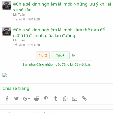
#Chia sẻ kinh nghiệm lái mới: Những lưu ý khi lái
xe số sàn
Mr. Tuấn
Trả lời
0
16/11/20
#Chia sẻ kinh nghiệm lái mới: Làm thế nào để
giữ ô tô ở chính giữa làn đường
Mr. Tuấn
Trả lời
0
11/11/20
Last
1 of 2
Tiếp
Bạn phải đăng nhập hoặc đăng ký để viết bài.
Chia sẻ trang
Facebook
Twitter
Google+
Reddit
Pinterest
Tumblr
WhatsApp
Email
Link
Thống kê truy cập diễn đàn