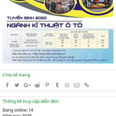
Chia sẻ trang
Facebook
Twitter
Google+
Reddit
Pinterest
Tumblr
WhatsApp
Email
Link
Thống kê truy cập diễn đàn
Đang online: 14
Hôm nay: 3046