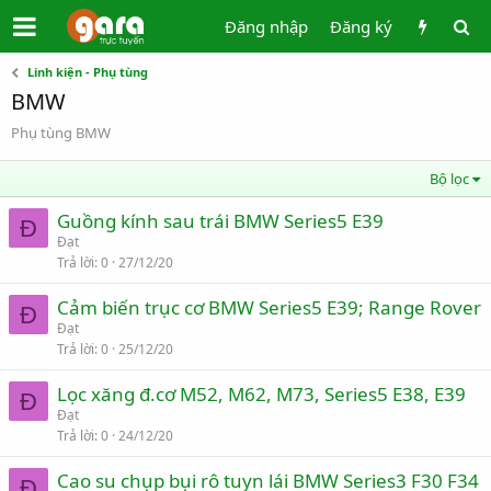
Đăng nhập
Đăng ký
Linh kiện - Phụ tùng
BMW
Phụ tùng BMW
Bộ lọc
Guồng kính sau trái BMW Series5 E39
Đ
Đạt
Trả lời
0
27/12/20
Cảm biến trục cơ BMW Series5 E39; Range Rover
Đ
Đạt
Trả lời
0
25/12/20
Lọc xăng đ.cơ M52, M62, M73, Series5 E38, E39
Đ
Đạt
Trả lời
0
24/12/20
Cao su chụp bụi rô tuyn lái BMW Series3 F30 F34
Đ