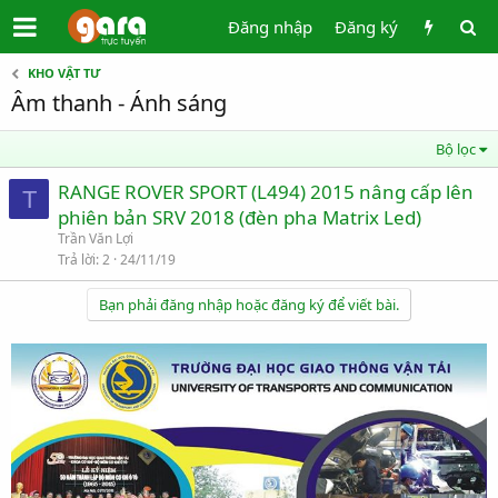
Đăng nhập
Đăng ký
KHO VẬT TƯ
Âm thanh - Ánh sáng
Bộ lọc
RANGE ROVER SPORT (L494) 2015 nâng cấp lên
T
phiên bản SRV 2018 (đèn pha Matrix Led)
Trần Văn Lợi
Trả lời
2
24/11/19
Bạn phải đăng nhập hoặc đăng ký để viết bài.