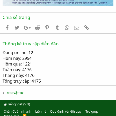
Chia sẻ trang
Facebook
Twitter
Google+
Reddit
Pinterest
Tumblr
WhatsApp
Email
Link
Thống kê truy cập diễn đàn
Đang online: 12
Hôm nay: 2954
Hôm qua: 1221
Tuần này: 4176
Tháng này: 4176
Tổng truy cập: 4175
KHO VẬT TƯ
Tiếng Việt (VN)
Chẩn đoán nhanh
Liên hệ
Quy định và Nội quy
Trợ giúp
R