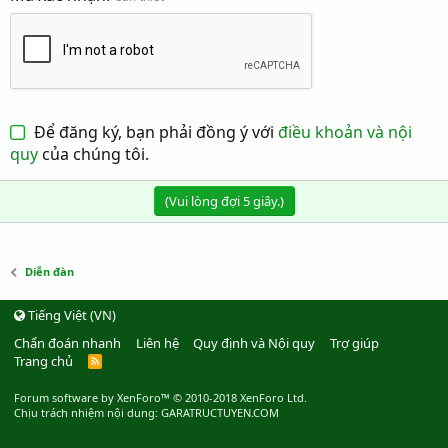
Để đăng ký, bạn phải đồng ý với
điều khoản và nội
quy
của chúng tôi.
(Vui lòng đợi
5
giây.)
Diễn đàn
Tiếng Việt (VN)
Chẩn đoán nhanh
Liên hệ
Quy định và Nội quy
Trợ giúp
Trang chủ
R
S
S
Forum software by XenForo™
© 2010-2018 XenForo Ltd.
Chịu trách nhiệm nội dung: GARATRUCTUYEN.COM
Thiết kế website bởi webmoi.vn