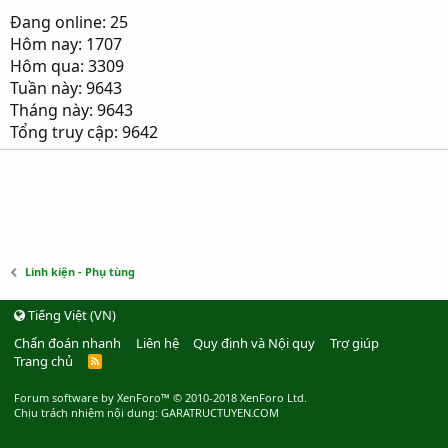
Đang online: 25
Hôm nay: 1707
Hôm qua: 3309
Tuần này: 9643
Tháng này: 9643
Tổng truy cập: 9642
Linh kiện - Phụ tùng
Tiếng Việt (VN)
Chẩn đoán nhanh
Liên hệ
Quy định và Nội quy
Trợ giúp
Trang chủ
R
S
S
Forum software by XenForo™
© 2010-2018 XenForo Ltd.
Chịu trách nhiệm nội dung: GARATRUCTUYEN.COM
Thiết kế website bởi webmoi.vn