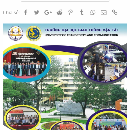
Facebook
Twitter
Google+
Reddit
Pinterest
Tumblr
WhatsApp
Email
Link
Chia sẻ: