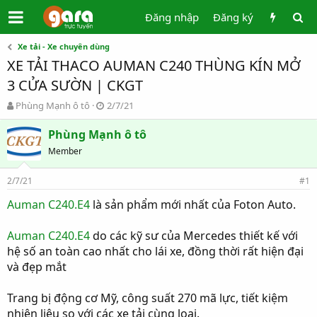
Đăng nhập
Đăng ký
Xe tải - Xe chuyên dùng
XE TẢI THACO AUMAN C240 THÙNG KÍN MỞ
3 CỬA SƯỜN | CKGT
T
N
Phùng Mạnh ô tô
2/7/21
h
g
r
à
Phùng Mạnh ô tô
e
y
Member
a
g
d
ử
2/7/21
s
i
#1
t
Auman C240.E4
là sản phẩm mới nhất của Foton Auto.
a
r
t
Auman C240.E4
do các kỹ sư của Mercedes thiết kế với
e
hệ số an toàn cao nhất cho lái xe, đồng thời rất hiện đại
r
và đẹp mắt
Trang bị động cơ Mỹ, công suất 270 mã lực, tiết kiệm
nhiên liệu so với các xe tải cùng loại.