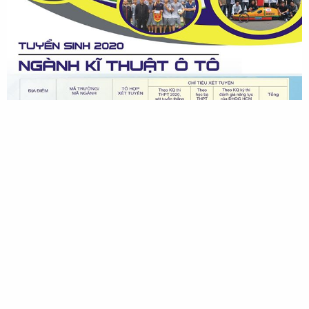
Chia sẻ trang
Facebook
Twitter
Google+
Reddit
Pinterest
Tumblr
WhatsApp
Email
Link
Thống kê truy cập diễn đàn
Đang online: 23
Hôm nay: 738