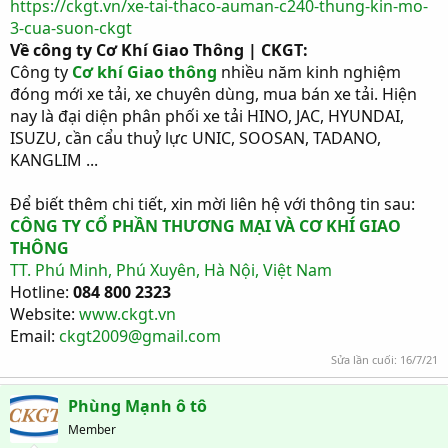
https://ckgt.vn/xe-tai-thaco-auman-c240-thung-kin-mo-
3-cua-suon-ckgt
Về công ty Cơ Khí Giao Thông | CKGT:
Công ty
Cơ khí Giao thông
nhiều năm kinh nghiệm
đóng mới xe tải, xe chuyên dùng, mua bán xe tải. Hiện
nay là đại diện phân phối xe tải HINO, JAC, HYUNDAI,
ISUZU, cần cẩu thuỷ lực UNIC, SOOSAN, TADANO,
KANGLIM ...
Để biết thêm chi tiết, xin mời liên hệ với thông tin sau:
CÔNG TY CỔ PHẦN THƯƠNG MẠI VÀ CƠ KHÍ GIAO
THÔNG
TT. Phú Minh, Phú Xuyên, Hà Nội, Việt Nam
Hotline:
084 800 2323
Website:
www.ckgt.vn
Email:
ckgt2009@gmail.com
Sửa lần cuối:
16/7/21
Phùng Mạnh ô tô
Member