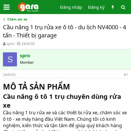
Đăng nhập
Đăng ký
Chăm sóc xe
Cầu nâng 1 trụ rửa xe ô tô - du lịch NV4000 - 4
tấn - Thiết bị garage
T
N
spro
24/9/20
h
g
r
à
spro
S
e
y
Member
a
g
d
ử
24/9/20
s
i
#1
t
MÔ TẢ SẢN PHẨM
a
r
Cầu nâng ô tô 1 trụ chuyên dùng rửa
t
e
xe
r
Cầu nâng 1 trụ rửa xe và các thiết bị rửa xe, chăm sóc xe
ô tô - xe máy hàng đầu Việt Nam. Chúng tôi có kinh
nghiệm, kiến thức và tận tâm để giúp quý khách hàng