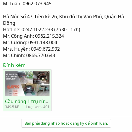
Mr.Tuấn: 0962.073.945
Hà Nội: Số 47, Liền kề 26, Khu đô thị Văn Phú, Quận Hà
Đông
Hotline: 0247.1022.233 (7h30 - 17h)
Mr. Công Anh: 0962.215.324
Mr. Cương: 0931.148.004
Mrs. Huyền: 0949.672.992
Mr. Chinh: 0865.770.643
Đính kèm
Cầu nâng 1 trụ rửa xe ô tô - du lịch NV4000 - 4 tấn.jpg
349.5 KB
Lượt xem: 401
Bạn phải đăng nhập hoặc đăng ký để bình luận.