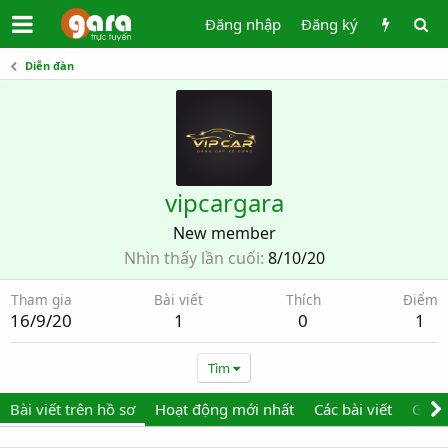
Đăng nhập
Đăng ký
Diễn đàn
vipcargara
New member
Nhìn thấy lần cuối
8/10/20
Tham gia
Bài viết
Thích
Điểm
16/9/20
1
0
1
Tìm
Bài viết trên hồ sơ
Hoạt động mới nhất
Các bài viết
Giới 