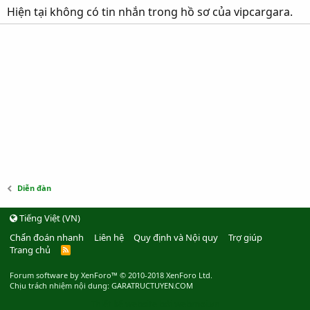
Hiện tại không có tin nhắn trong hồ sơ của vipcargara.
Diễn đàn
Tiếng Việt (VN)
Chẩn đoán nhanh
Liên hệ
Quy định và Nội quy
Trợ giúp
Trang chủ
R
S
S
Forum software by XenForo™
© 2010-2018 XenForo Ltd.
Chịu trách nhiệm nội dung: GARATRUCTUYEN.COM
Thiết kế website bởi webmoi.vn