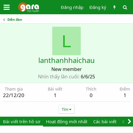
Đăng nhập
Đăng ký
Diễn đàn
L
lanthanhhaichau
New member
Nhìn thấy lần cuối
6/6/25
Tham gia
Bài viết
Thích
Điểm
22/12/20
1
0
1
Tìm
Bài viết trên hồ sơ
Hoạt động mới nhất
Các bài viết
Giới 