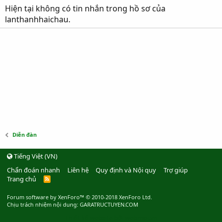
Hiện tại không có tin nhắn trong hồ sơ của
lanthanhhaichau.
Diễn đàn
Tiếng Việt (VN)
Chẩn đoán nhanh
Liên hệ
Quy định và Nội quy
Trợ giúp
Trang chủ
R
S
S
Forum software by XenForo™
© 2010-2018 XenForo Ltd.
Chịu trách nhiệm nội dung: GARATRUCTUYEN.COM
Thiết kế website bởi webmoi.vn