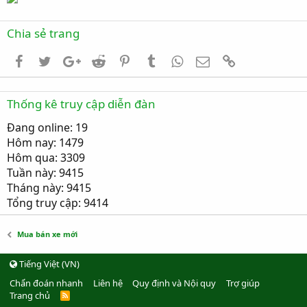
Chia sẻ trang
Facebook
Twitter
Google+
Reddit
Pinterest
Tumblr
WhatsApp
Email
Link
Thống kê truy cập diễn đàn
Đang online: 19
Hôm nay: 1479
Hôm qua: 3309
Tuần này: 9415
Tháng này: 9415
Tổng truy cập: 9414
Mua bán xe mới
Tiếng Việt (VN)
Chẩn đoán nhanh
Liên hệ
Quy định và Nội quy
Trợ giúp
Trang chủ
R
S