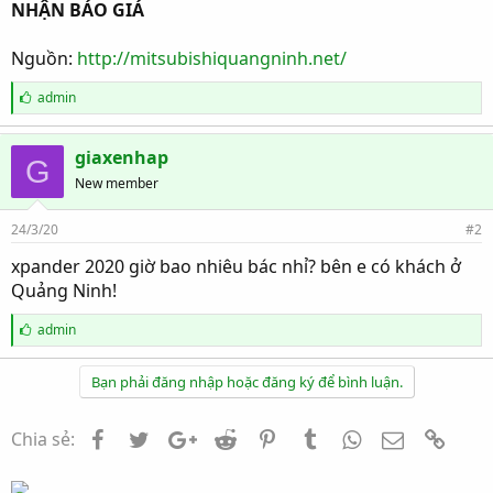
NHẬN BÁO GIÁ
Nguồn:
http://mitsubishiquangninh.net/
T
admin
h
í
c
giaxenhap
G
h
New member
:
24/3/20
#2
xpander 2020 giờ bao nhiêu bác nhỉ? bên e có khách ở
Quảng Ninh!
T
admin
h
í
c
Bạn phải đăng nhập hoặc đăng ký để bình luận.
h
:
Facebook
Twitter
Google+
Reddit
Pinterest
Tumblr
WhatsApp
Email
Link
Chia sẻ: