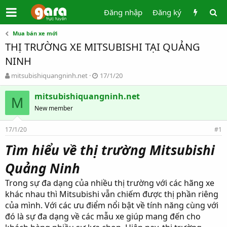
Đăng nhập
Đăng ký
Mua bán xe mới
THỊ TRƯỜNG XE MITSUBISHI TẠI QUẢNG
NINH
T
N
mitsubishiquangninh.net
17/1/20
h
g
r
à
mitsubishiquangninh.net
M
e
y
New member
a
g
d
ử
17/1/20
s
i
#1
t
Tìm hiểu về thị trường Mitsubishi
a
r
Quảng Ninh
t
e
Trong sự đa dạng của nhiều thị trường với các hãng xe
r
khác nhau thì Mitsubishi vẫn chiếm được thị phần riêng
của mình. Với các ưu điểm nổi bật về tính năng cùng với
đó là sự đa dạng về các mẫu xe giúp mang đến cho