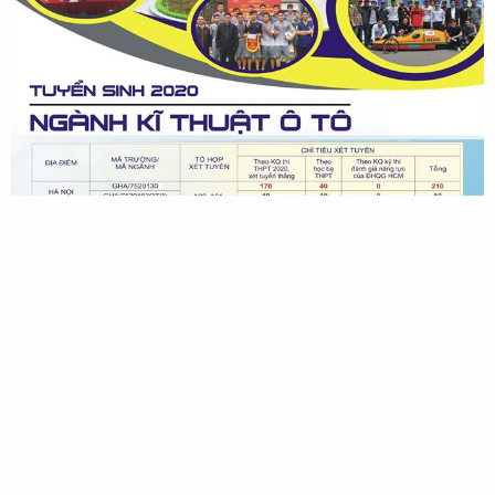
Chia sẻ trang
Facebook
Twitter
Google+
Reddit
Pinterest
Tumblr
WhatsApp
Email
Link
Thống kê truy cập diễn đàn
Đang online: 19