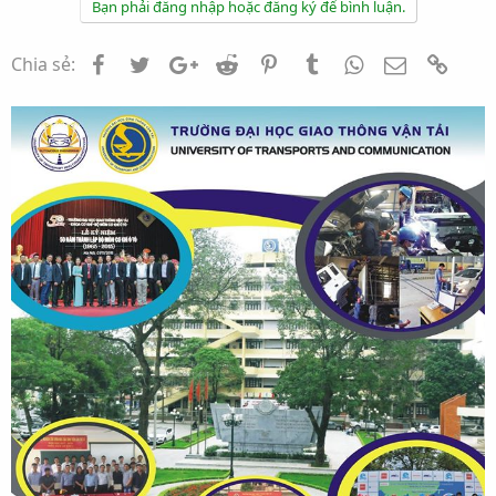
Bạn phải đăng nhập hoặc đăng ký để bình luận.
Facebook
Twitter
Google+
Reddit
Pinterest
Tumblr
WhatsApp
Email
Link
Chia sẻ: