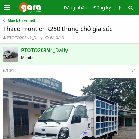
Đăng nhập
Đăng ký
Mua bán xe mới
Thaco Frontier K250 thùng chở gia súc
T
N
PTOTO203N1_Daily
6/10/19
h
g
r
à
PTOTO203N1_Daily
e
y
Member
a
g
d
ử
6/10/19
s
i
#1
t
a
r
t
e
r