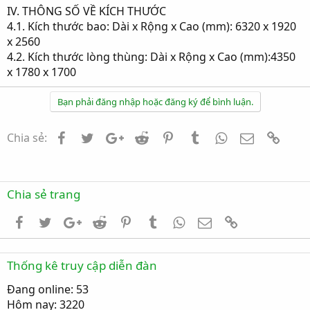
IV. THÔNG SỐ VỀ KÍCH THƯỚC
4.1. Kích thước bao: Dài x Rộng x Cao (mm): 6320 x 1920
x 2560
4.2. Kích thước lòng thùng: Dài x Rộng x Cao (mm):4350
x 1780 x 1700
Bạn phải đăng nhập hoặc đăng ký để bình luận.
Facebook
Twitter
Google+
Reddit
Pinterest
Tumblr
WhatsApp
Email
Link
Chia sẻ:
Chia sẻ trang
Facebook
Twitter
Google+
Reddit
Pinterest
Tumblr
WhatsApp
Email
Link
Thống kê truy cập diễn đàn
Đang online: 53
Hôm nay: 3220