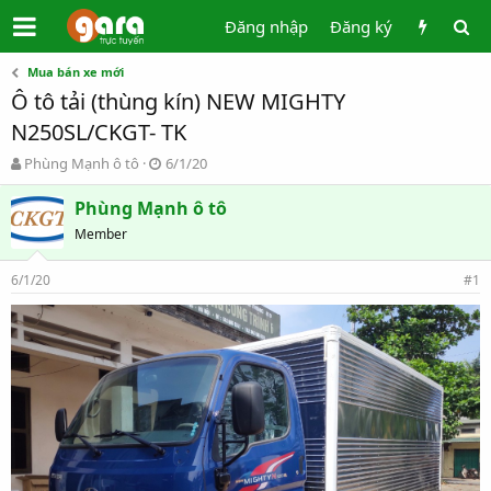
Đăng nhập
Đăng ký
Mua bán xe mới
Ô tô tải (thùng kín) NEW MIGHTY
N250SL/CKGT- TK
T
N
Phùng Mạnh ô tô
6/1/20
h
g
r
à
Phùng Mạnh ô tô
e
y
Member
a
g
d
ử
6/1/20
s
i
#1
t
a
r
t
e
r