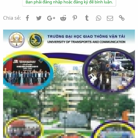
Bạn phải đăng nhập hoặc đăng ký để bình luận.
Facebook
Twitter
Google+
Reddit
Pinterest
Tumblr
WhatsApp
Email
Link
Chia sẻ: