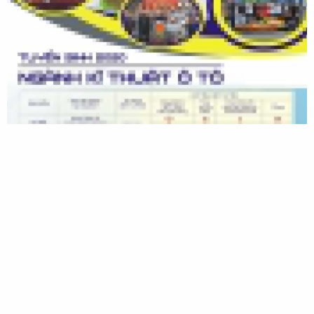
Chia sẻ trang
Facebook
Twitter
Google+
Reddit
Pinterest
Tumblr
WhatsApp
Email
Link
Thống kê truy cập diễn đàn
Đang online: 30