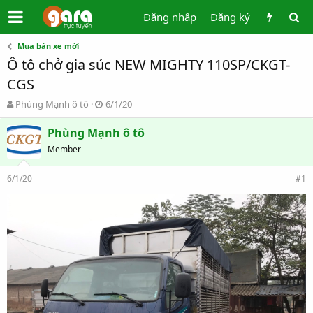
Đăng nhập
Đăng ký
Mua bán xe mới
Ô tô chở gia súc NEW MIGHTY 110SP/CKGT-
CGS
T
N
Phùng Mạnh ô tô
6/1/20
h
g
r
à
Phùng Mạnh ô tô
e
y
Member
a
g
d
ử
6/1/20
s
i
#1
t
a
r
t
e
r