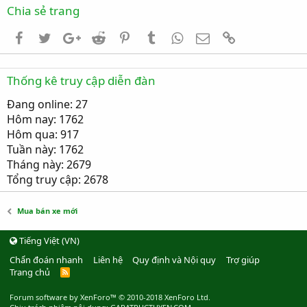
Mua bán xe mới
Tiếng Việt (VN)
Chẩn đoán nhanh
Liên hệ
Quy định và Nội quy
Trợ giúp
Trang chủ
R
S
S
Forum software by XenForo™
© 2010-2018 XenForo Ltd.