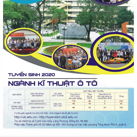
Đang online: 27
Hôm nay: 1762
Hôm qua: 917
Tuần này: 1762
Tháng này: 2679
Tổng truy cập: 2678