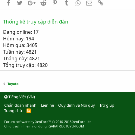
Facebook
Twitter
Google+
Reddit
Pinterest
Tumblr
WhatsApp
Email
Link
Thống kê truy cập diễn đàn
Đang online: 17
Hôm nay: 194
Hôm qua: 3405
Tuần này: 4821
Tháng này: 4821
Tổng truy cập: 4820
Toyota
Tiếng Việt (VN)
Chẩn đoán nhanh
Liên hệ
Quy định và Nội quy
Trợ giúp
Trang chủ
R
S
S
Forum software by XenForo™
© 2010-2018 XenForo Ltd.
Chịu trách nhiệm nội dung: GARATRUCTUYEN.COM
Thiết kế website bởi webmoi.vn