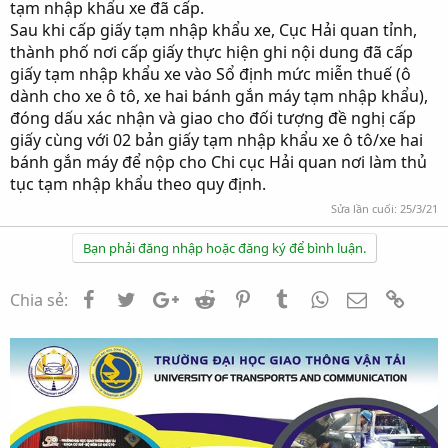
tạm nhập khẩu xe đã cấp.
Sau khi cấp giấy tạm nhập khẩu xe, Cục Hải quan tỉnh,
thành phố nơi cấp giấy thực hiện ghi nội dung đã cấp
giấy tạm nhập khẩu xe vào Sổ định mức miễn thuế (ô
dành cho xe ô tô, xe hai bánh gắn máy tạm nhập khẩu),
đóng dấu xác nhận và giao cho đối tượng đề nghị cấp
giấy cùng với 02 bản giấy tạm nhập khẩu xe ô tô/xe hai
bánh gắn máy để nộp cho Chi cục Hải quan nơi làm thủ
tục tạm nhập khẩu theo quy định.
Sửa lần cuối:
25/3/21
Bạn phải đăng nhập hoặc đăng ký để bình luận.
Facebook
Twitter
Google+
Reddit
Pinterest
Tumblr
WhatsApp
Email
Link
Chia sẻ: