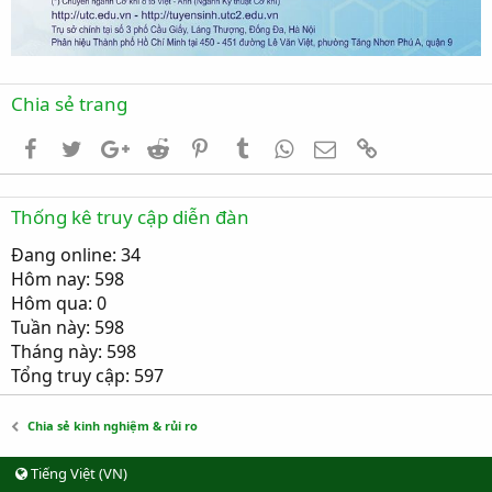
Chia sẻ trang
Facebook
Twitter
Google+
Reddit
Pinterest
Tumblr
WhatsApp
Email
Link
Thống kê truy cập diễn đàn
Đang online: 34
Hôm nay: 598
Hôm qua: 0
Tuần này: 598
Tháng này: 598
Tổng truy cập: 597
Chia sẻ kinh nghiệm & rủi ro
Tiếng Việt (VN)