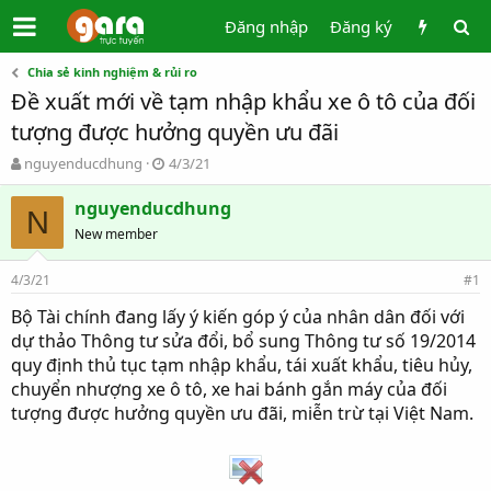
Đăng nhập
Đăng ký
Chia sẻ kinh nghiệm & rủi ro
Đề xuất mới về tạm nhập khẩu xe ô tô của đối
tượng được hưởng quyền ưu đãi
T
N
nguyenducdhung
4/3/21
h
g
r
à
nguyenducdhung
N
e
y
New member
a
g
d
ử
4/3/21
s
i
#1
t
Bộ Tài chính đang lấy ý kiến góp ý của nhân dân đối với
a
dự thảo Thông tư sửa đổi, bổ sung Thông tư số 19/2014
r
t
quy định thủ tục tạm nhập khẩu, tái xuất khẩu, tiêu hủy,
e
chuyển nhượng xe ô tô, xe hai bánh gắn máy của đối
r
tượng được hưởng quyền ưu đãi, miễn trừ tại Việt Nam.