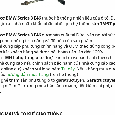
 cơ BMW Series 3 E46
thuộc hệ thống nhiên liệu của ô tô. 
được các nhà nhập khẩu phân phối qua hệ thống
sàn TMĐT p
 cơ BMW Series 3 E46
được sản xuất tại Đức. Nên người sử 
g như những tính năng và độ bền của sản phẩm.
ỉ cung cấp phụ tùng chính hãng và OEM theo đúng công b
 kết khách hàng sẽ được bồi hoàn tiền lên đến 120%.
n TMĐT phụ tùng ô tô
được kiểm tra và bảo hành theo chí
hà cung cấp nếu chính sách bảo hành của nhà cung cấp ca
 online quý khách vui lòng bấm
Tại đây
. Nếu không mua đư
hảo
hướng dẫn mua hàng
trên hệ thống!
ghé thăm sàn phụ tùng ô tô garatructuyen.
Garatructuye
g một môi trường mua bán lành mạnh, tiết kiệm chi phí, g
.
G MẠI VÀ CƠ KHÍ GIAO THÔNG