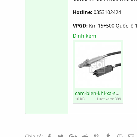
Hotline:
0353102424
VPGD:
Km 15+500 Quốc lộ 1
Đính kèm
cam-bien-khi-xa-sau-BMW-24237.jpg
10 KB
Lượt xem: 399
Facebook
Twitter
Google+
Reddit
Pinterest
Tumblr
Whats
E
Chia sẻ: