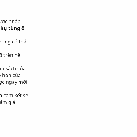
Được nhập
hụ tùng ô
dụng có thể
ố trên hệ
nh sách của
o hơn của
ợc ngay mời
n
cam kết sẽ
iảm giá