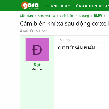
TRANG CHỦ
TỔNG KHO PHỤ TÙ
Diễn đàn
KHO VẬT TƯ
Linh kiện - Phụ tùng
BMW
Cảm biến khí xả sau động cơ xe
T
N
Đạt
15/11/20
h
g
r
à
15/11/20
e
y
Đ
CHI TIẾT SẢN PHẨM:
a
g
d
ử
s
i
t
Đạt
a
Member
r
t
e
r