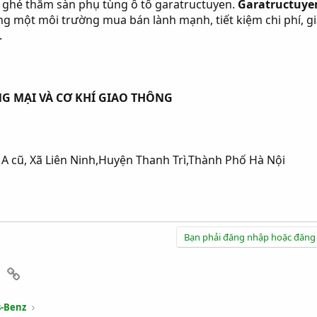
ghé thăm sàn phụ tùng ô tô garatructuyen.
Garatructuye
g một môi trường mua bán lành mạnh, tiết kiệm chi phí, g
.
G MẠI VÀ CƠ KHÍ GIAO THÔNG
A cũ, Xã Liên Ninh,Huyện Thanh Trì,Thành Phố Hà Nội
Bạn phải đăng nhập hoặc đăng 
App
mail
Link
-Benz