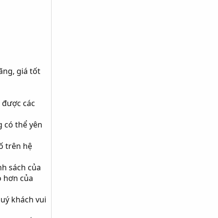
ãng, giá tốt
à được các
g có thể yên
ố trên hệ
nh sách của
o hơn của
uý khách vui