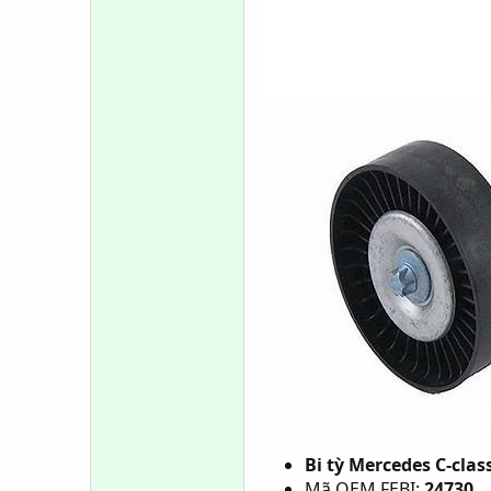
Bi tỳ Mercedes C-cla
Mã OEM FEBI:
24730.