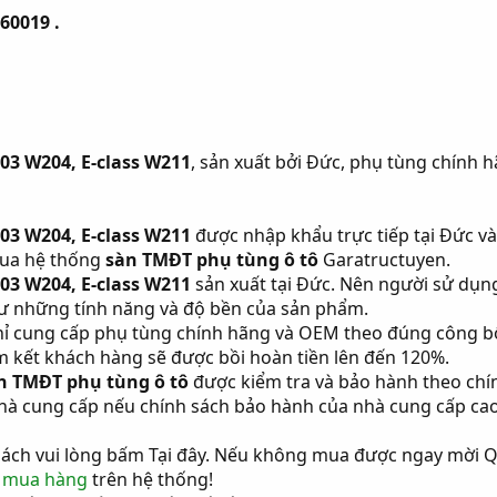
60019 .
203 W204, E-class W211
, sản xuất bởi Đức, phụ tùng chính h
203 W204, E-class W211
được nhập khẩu trực tiếp tại Đức v
qua hệ thống
sàn TMĐT phụ tùng ô tô
Garatructuyen.
203 W204, E-class W211
sản xuất tại Đức. Nên người sử dụn
hư những tính năng và độ bền của sản phẩm.
ỉ cung cấp phụ tùng chính hãng và OEM theo đúng công b
 kết khách hàng sẽ được bồi hoàn tiền lên đến 120%.
n TMĐT phụ tùng ô tô
được kiểm tra và bảo hành theo chí
hà cung cấp nếu chính sách bảo hành của nhà cung cấp ca
hách vui lòng bấm Tại đây. Nếu không mua được ngay mời Q
 mua hàng
trên hệ thống!