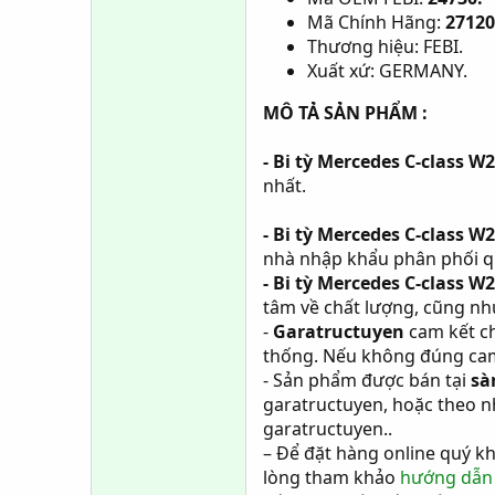
Mã Chính Hãng:
27120
Thương hiệu: FEBI.
Xuất xứ: GERMANY.
MÔ TẢ SẢN PHẨM :
- Bi tỳ Mercedes C-class W
nhất.
- Bi tỳ Mercedes C-class W
nhà nhập khẩu phân phối 
- Bi tỳ Mercedes C-class W
tâm về chất lượng, cũng n
-
Garatructuyen
cam kết ch
thống. Nếu không đúng cam
- Sản phẩm được bán tại
sà
garatructuyen, hoặc theo n
garatructuyen..
– Để đặt hàng online quý k
lòng tham khảo
hướng dẫn