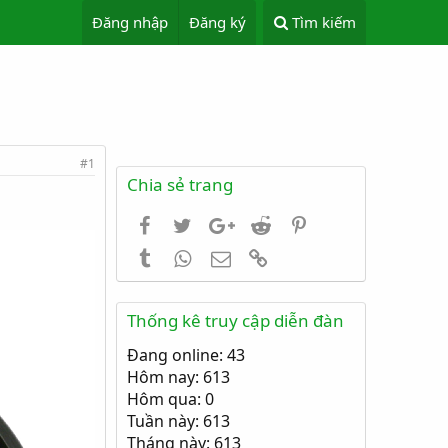
Đăng nhập
Đăng ký
Tìm kiếm
#1
Chia sẻ trang
Facebook
Twitter
Google+
Reddit
Pinterest
Tumblr
WhatsApp
Email
Link
Thống kê truy cập diễn đàn
Đang online: 43
Hôm nay: 613
Hôm qua: 0
Tuần này: 613
Tháng này: 613