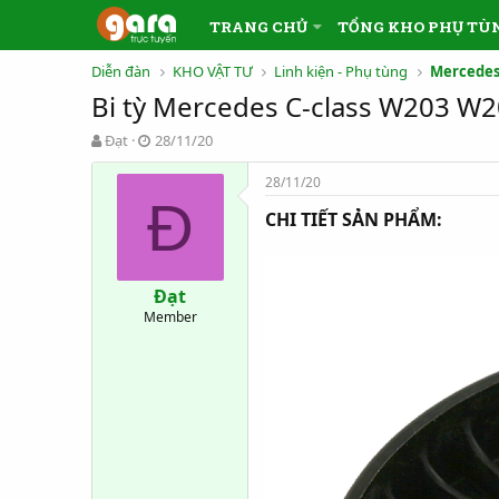
TRANG CHỦ
TỔNG KHO PHỤ TÙ
Diễn đàn
KHO VẬT TƯ
Linh kiện - Phụ tùng
Mercedes
Bi tỳ Mercedes C-class W203 W2
T
N
Đạt
28/11/20
h
g
r
à
28/11/20
e
y
Đ
CHI TIẾT SẢN PHẨM:
a
g
d
ử
s
i
t
Đạt
a
Member
r
t
e
r