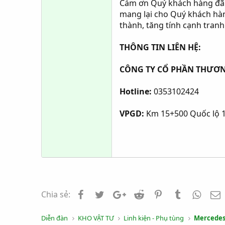
Cám ơn Quý khách hàng đã 
mang lại cho Quý khách hàn
thành, tăng tính cạnh tranh
THÔNG TIN LIÊN HỆ:
CÔNG TY CỔ PHẦN THƯƠN
Hotline:
0353102424
VPGD:
Km 15+500 Quốc lộ 1
Facebook
Twitter
Google+
Reddit
Pinterest
Tumblr
Whats
E
Chia sẻ:
Diễn đàn
KHO VẬT TƯ
Linh kiện - Phụ tùng
Mercedes