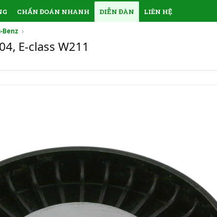
NG
CHẨN ĐOÁN NHANH
DIỄN ĐÀN
LIÊN HỆ
-Benz
04, E-class W211