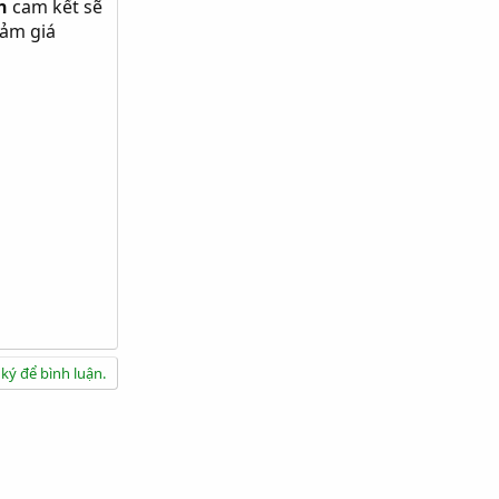
n
cam kết sẽ
iảm giá
ký để bình luận.